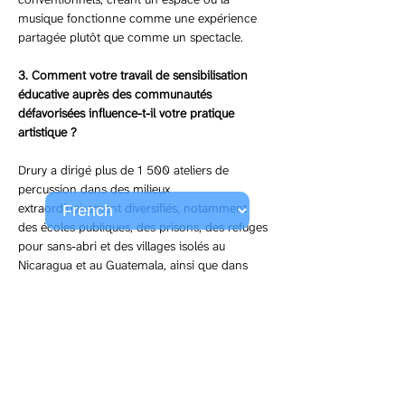
musique fonctionne comme une expérience 
partagée plutôt que comme un spectacle.
3. Comment votre travail de sensibilisation 
éducative auprès des communautés 
défavorisées influence-t-il votre pratique 
artistique ?
Drury a dirigé plus de 1 500 ateliers de 
percussion dans des milieux 
extraordinairement diversifiés, notamment 
des écoles publiques, des prisons, des refuges 
pour sans-abri et des villages isolés au 
Nicaragua et au Guatemala, ainsi que dans 
des réserves indiennes. Son approche 
partage non seulement la technique mais 
aussi la philosophie — une manière de faire 
de la musique qui privilégie la possibilité 
infinie plutôt que la limitation fixe. Ces 
expériences sur six continents ont renforcé 
son engagement à rendre la musique créative 