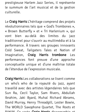
prestigieuse Harlem Jazz Series, il représente
le summum de l’art musical et de la gestion
culturelle.
Le
Craig Harris
L’héritage comprend des projets
révolutionnaires tels que « God’s Trombones »,
« Brown Butterfly » et « Tri Harlenium », qui
vont bien au-delà des limites du jazz
traditionnel pour s’ouvrir au multimédia et à la
performance. À travers ses groupes innovants
Cold Sweat, Tailgaters Tales et Nation of
Imagination,
Craig Harris trombone
Les
performances font preuve d’une approche
conceptuelle unique et d’une maîtrise totale
de l’étendue de l’expression musicale.
Craig Harris
Les collaborations se lisent comme
un who’s who de la royauté du jazz, ayant
travaillé avec des artistes légendaires tels que
Sun Ra, Cecil Taylor, Sam Rivers, Abdullah
Ibrahim, Jaki Byard, Muhal Richard Abrams,
David Murray, Henry Threadgill, Lester Bowie,
The WORLD Saxophone Quartet, The Roots et
RAKIM. Ce vaste
Craig Harris
discographie et